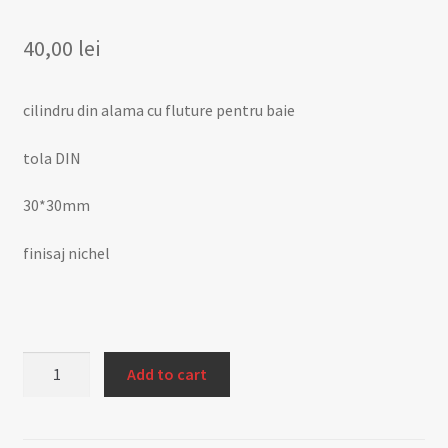
40,00
lei
cilindru din alama cu fluture pentru baie
tola DIN
30*30mm
finisaj nichel
Cilindru
Add to cart
baie
30*30
NBLWC