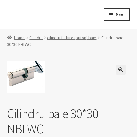
Skip
Skip
Menu
to
to
navigation
content
Home
Home
Cilindrii
cilindru fluture (buton) baie
Cilindru baie
30*30 NBLWC
Cart
Checkout
Homepage
🔍
My account
Cilindru baie 30*30
PRODUSE
NBLWC
SHOP